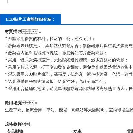
LED貼片工廠燈詳細介紹：
材質描述
：
* 燈體采用優質的材料，精湛的工藝，經久耐用；
* 散熱器表麵積更大，與鋁基板緊緊貼合；散熱器鰭片與空氣接觸更充分
* 散熱器內配單循環風冷係統，徹底解決芯片散熱問題；
* 采用一體式緊湊型設計，大幅壓縮燈具體積，減少對鋁材的依賴；
* 采用貼片式光源，從而增加發光表麵積，避免發光點因熱量過於集中
* 燈珠采用5730貼片燈珠，高亮度，低光衰，顯色指數高，色溫一致性強
* 透光罩采用平麵式擴散板，透光性好，光線分布均勻；
* 采用組合型驅動電源，避免單個驅動電源因功率過高發熱量過大，長期
應用場所
：
生產車間、物流倉庫、車站、機場、高鐵站等大廳照明，室內球場運動
規格參數
：
產品型號
功率
電