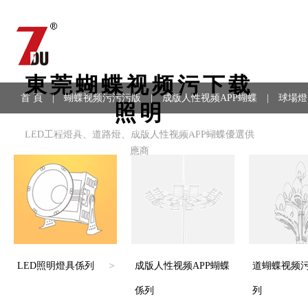
東莞蝴蝶视频污下载
首 頁
|
蝴蝶视频污污污版
|
成版人性视频APP蝴蝶
|
球場燈
照明
係列
|
應用領域
|
工程案例
|
聯係方式
LED工程燈具、道路燈、成版人性视频APP蝴蝶優選供
應商
>
LED照明燈具係列
成版人性视频APP蝴蝶
道蝴蝶视频
係列
列