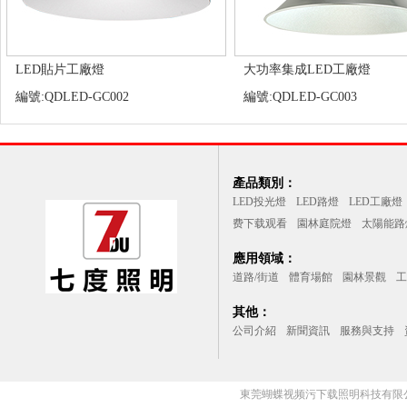
LED貼片工廠燈
大功率集成LED工廠燈
編號:QDLED-GC002
編號:QDLED-GC003
產品類別：
LED投光燈
LED路燈
LED工廠燈
费下载观看
園林庭院燈
太陽能路
應用領域：
道路/街道
體育場館
園林景觀
工
其他：
公司介紹
新聞資訊
服務與支持
東莞蝴蝶视频污下载照明科技有限公司(qin